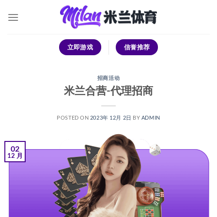
跳
到
内
容
立即游戏
信誉推荐
招商活动
米兰合营-代理招商
POSTED ON
2023年 12月 2日
BY
ADMIN
02
12 月