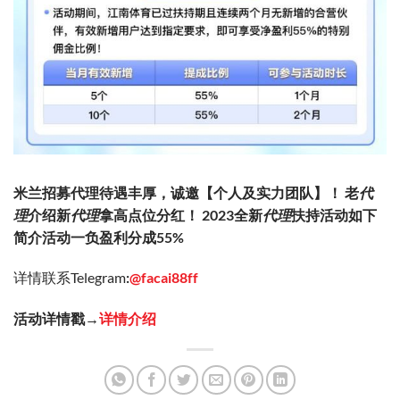
米兰招募代理待遇丰厚，诚邀【个人及实力团队】！ 老
代
理
介绍新
代理
拿高点位分红！ 2023全新
代理
扶持活动如下
简介活动一负盈利分成55%
详情联系Telegram
:
@facai88ff
活动详情戳→
详情介绍