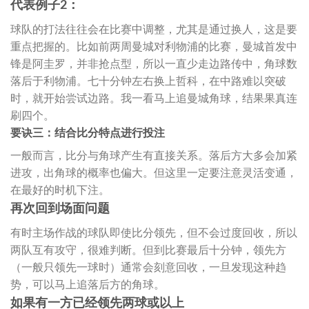
代表例子2：
球队的打法往往会在比赛中调整，尤其是通过换人，这是要
重点把握的。比如前两周曼城对利物浦的比赛，曼城首发中
锋是阿圭罗，并非抢点型，所以一直少走边路传中，角球数
落后于利物浦。七十分钟左右换上哲科，在中路难以突破
时，就开始尝试边路。我一看马上追曼城角球，结果果真连
刷四个。
要诀三：结合比分特点进行投注
一般而言，比分与角球产生有直接关系。落后方大多会加紧
进攻，出角球的概率也偏大。但这里一定要注意灵活变通，
在最好的时机下注。
再次回到场面问题
有时主场作战的球队即使比分领先，但不会过度回收，所以
两队互有攻守，很难判断。但到比赛最后十分钟，领先方
（一般只领先一球时）通常会刻意回收，一旦发现这种趋
势，可以马上追落后方的角球。
如果有一方已经领先两球或以上