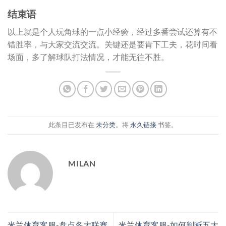
结束语
以上就是个人玩角球的一点小经验，经过多番尝试还算有不
错胜率，与大家交流交流。关键还是要肯下工夫，花时间看
场面，多了解球队打法情况，才能无往不胜。
此条目已发布在
未分类
。将
永久链接
书签。
MILAN
米兰体育客服-盘点各大联赛
米兰体育客服-如何判断五大