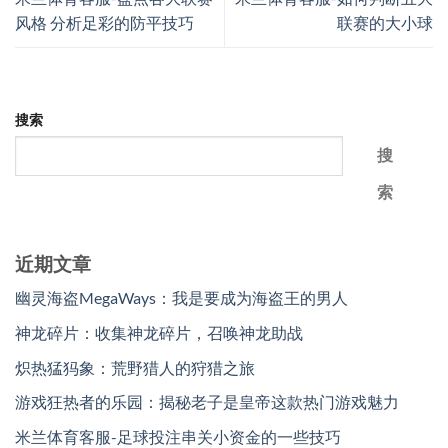
风格 分析足彩的防平技巧
联赛的大小球
搜索
搜
索
近期文章
幽灵海盗MegaWays：我是要成为海盗王的男人
神龙碎片：收集神龙碎片，召唤神龙助战
炽热猛犸象：荒野猎人的狩猎之旅
游戏狂热者的乐园：揭秘老子是皇帝这款热门游戏魅力
米兰体育客服-足球投注串关小资金的一些技巧