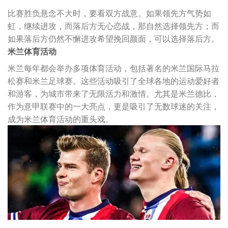
比赛胜负悬念不大时，要看双方战意。如果领先方气势如
虹，继续进攻，而落后方无心恋战，那自然选择领先方；而
如果落后方仍然不懈进攻希望挽回颜面，可以选择落后方。
米兰体育活动
米兰每年都会举办多项体育活动，包括著名的米兰国际马拉
松赛和米兰足球赛。这些活动吸引了全球各地的运动爱好者
和游客，为城市带来了无限活力和激情。尤其是米兰德比，
作为意甲联赛中的一大亮点，更是吸引了无数球迷的关注，
成为米兰体育活动的重头戏。