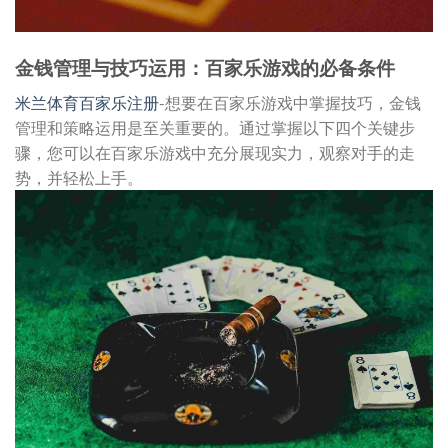
金钱管理与技巧运用：百家乐游戏的必备条件
米兰体育百家乐注册
-想要在百家乐游戏中掌握技巧，金钱
管理和策略运用是至关重要的。通过掌握以下四个关键步
骤，您可以在百家乐游戏中充分展现实力，观察对手的走
势，并轻松上手。