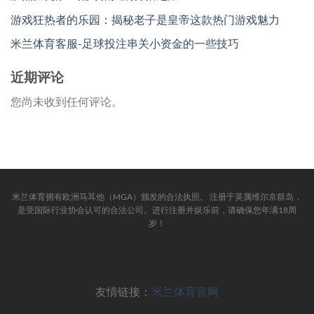
游戏狂热者的乐园：揭秘老子是皇帝这款热门游戏魅力
米兰体育客服-足球投注串关小资金的一些技巧
近期评论
您尚未收到任何评论。
米兰体育拥有欧洲马耳他（MGA）颁发的合法执照。
注册于英属维尔京群岛，
是受国际行业协会认可的合法公司。进行注册并娱乐前，请确保您年满18周
岁！
友情链接：
米兰体育官网