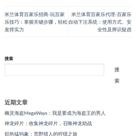
米兰体育百家乐招商-玩百家
米兰体育百家乐代理-百家乐
乐技巧：掌握关键步骤，轻松
自动下注系统：使用方式、安
发挥实力
全性及辨识疑虑
搜索
搜
索
近期文章
幽灵海盗MegaWays：我是要成为海盗王的男人
神龙碎片：收集神龙碎片，召唤神龙助战
炽热猛犸象：荒野猎人的狩猎之旅