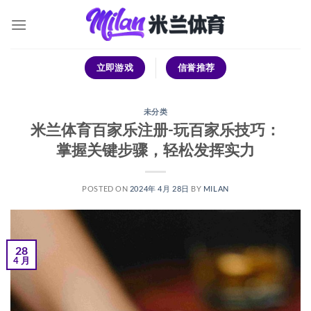
跳
到
内
容
立即游戏
信誉推荐
未分类
米兰体育百家乐注册-玩百家乐技巧：
掌握关键步骤，轻松发挥实力
POSTED ON
2024年 4月 28日
BY
MILAN
28
4 月