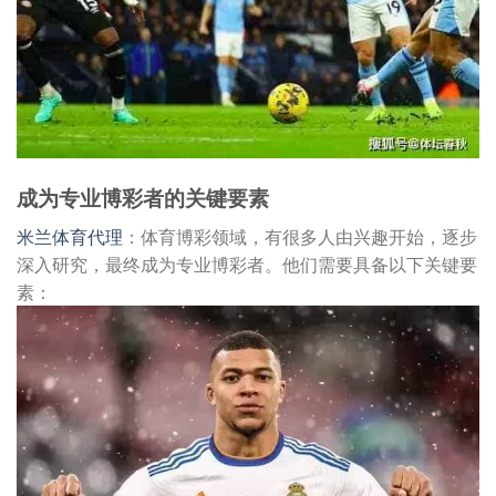
成为专业博彩者的关键要素
米兰体育代理
：体育博彩领域，有很多人由兴趣开始，逐步
深入研究，最终成为专业博彩者。他们需要具备以下关键要
素：