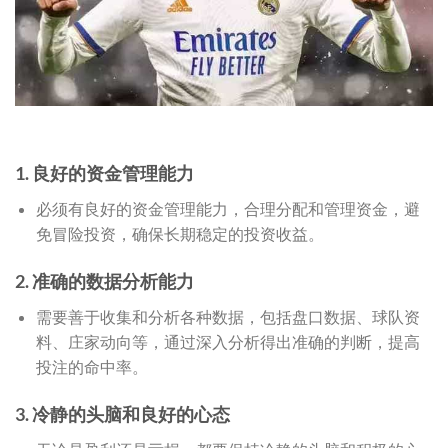
1. 良好的资金管理能力
必须有良好的资金管理能力，合理分配和管理资金，避
免冒险投资，确保长期稳定的投资收益。
2. 准确的数据分析能力
需要善于收集和分析各种数据，包括盘口数据、球队资
料、庄家动向等，通过深入分析得出准确的判断，提高
投注的命中率。
3. 冷静的头脑和良好的心态