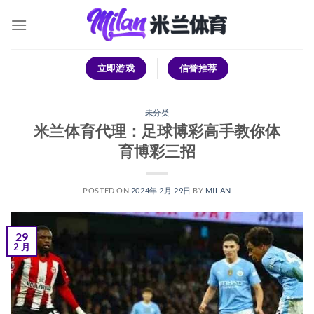
跳
到
内
容
立即游戏
信誉推荐
未分类
米兰体育代理：足球博彩高手教你体
育博彩三招
POSTED ON
2024年 2月 29日
BY
MILAN
29
2 月