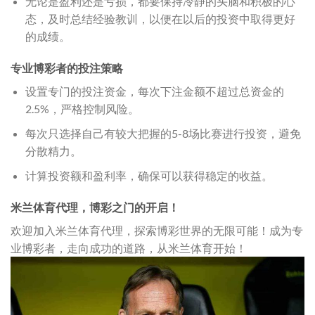
无论是盈利还是亏损，都要保持冷静的头脑和积极的心
态，及时总结经验教训，以便在以后的投资中取得更好
的成绩。
专业博彩者的投注策略
设置专门的投注资金，每次下注金额不超过总资金的
2.5%，严格控制风险。
每次只选择自己有较大把握的5-8场比赛进行投资，避免
分散精力。
计算投资额和盈利率，确保可以获得稳定的收益。
米兰体育代理，博彩之门的开启！
欢迎加入米兰体育代理，探索博彩世界的无限可能！成为专
业博彩者，走向成功的道路，从米兰体育开始！