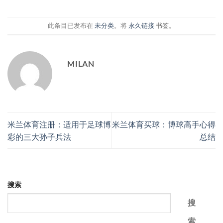
此条目已发布在
未分类
。将
永久链接
书签。
MILAN
米兰体育注册：适用于足球博
米兰体育买球：博球高手心得
彩的三大孙子兵法
总结
搜索
搜
索